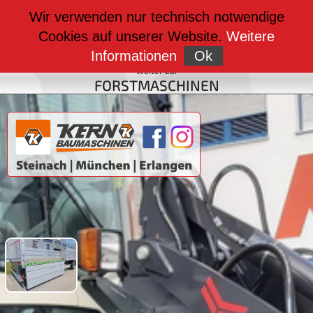
weiter zu:
Wir verwenden nur technisch notwendige
BAUMASCHINEN
Cookies auf unserer Website.
Weitere
weiter zu:
FAHRZEUGBAU
Informationen
Ok
weiter zu:
FORSTMASCHINEN