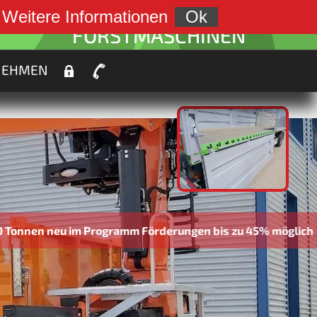
weiter zu:
.
Weitere Informationen
Ok
FORSTMASCHINEN
NEHMEN
 im Programm Förderungen bis zu 45% möglich