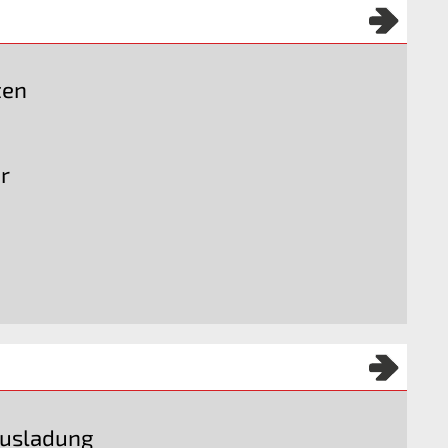
ten
r
Ausladung