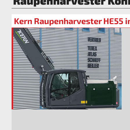
Raupenharvester Köni
Kern Raupenharvester HE55 