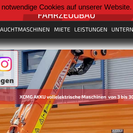
weiter zu:
 notwendige Cookies auf unserer Website
FAHRZEUGBAU
RAUCHTMASCHINEN
MIETE
LEISTUNGEN
UNTER
 AKKU vollelektrische Maschinen von 3 bis 30 Tonnen neu