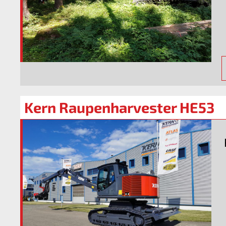
Kern Raupenharvester HE53