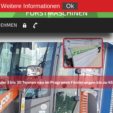
weiter zu:
.
Weitere Informationen
Ok
FORSTMASCHINEN
NEHMEN
nen neu im Programm Förderungen bis zu 45% möglich