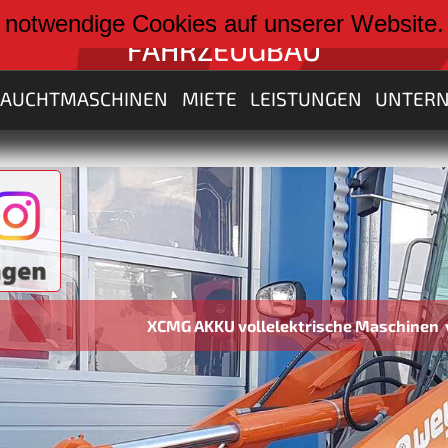
weiter zu:
 notwendige Cookies auf unserer Website
FAHRZEUGBAU
RAUCHTMASCHINEN
MIETE
LEISTUNGEN
UNTER
XCMG AKKU vollelektrische Maschinen von 3 bis 30 Ton