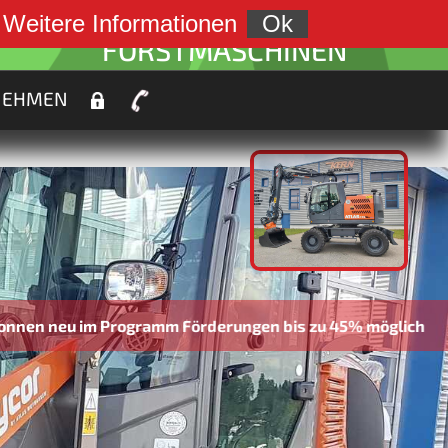
weiter zu:
.
Weitere Informationen
Ok
FORSTMASCHINEN
NEHMEN
im Programm Förderungen bis zu 45% möglich