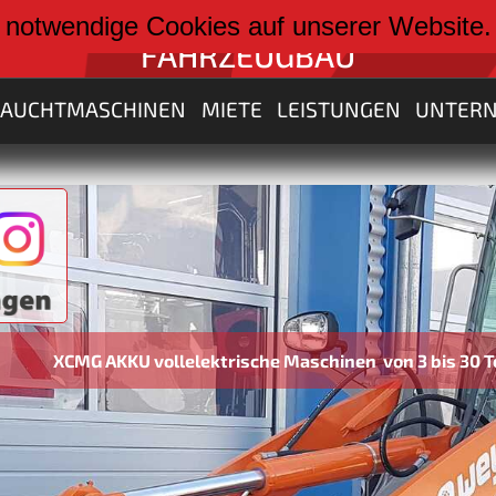
weiter zu:
 notwendige Cookies auf unserer Website
FAHRZEUGBAU
RAUCHTMASCHINEN
MIETE
LEISTUNGEN
UNTER
AKKU vollelektrische Maschinen von 3 bis 30 Tonnen neu 