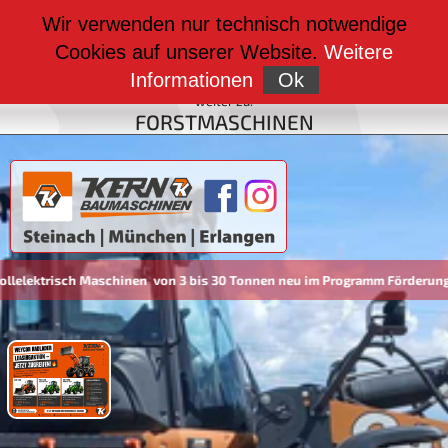
weiter zu:
Wir verwenden nur technisch notwendige
BAUMASCHINEN
Cookies auf unserer Website.
Weitere
weiter zu:
FAHRZEUGBAU
Informationen
Ok
weiter zu:
FORSTMASCHINEN
ktrisch Maschinen von 3 bis 30 Tonnen neu im Programm Förderungen 