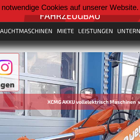
weiter zu:
 notwendige Cookies auf unserer Website
FAHRZEUGBAU
RAUCHTMASCHINEN
MIETE
LEISTUNGEN
UNTER
XCMG AKKU vollelektrisch Maschinen von 3 bis 