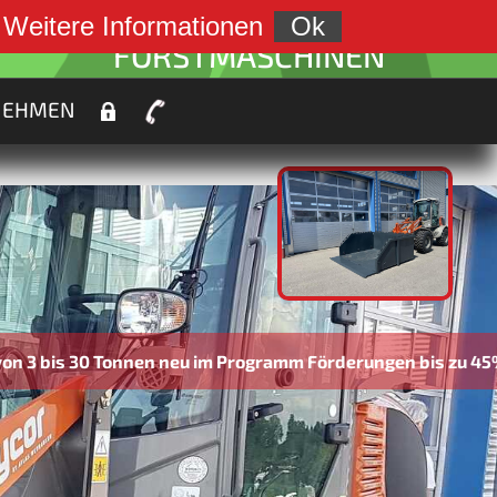
weiter zu:
.
Weitere Informationen
Ok
FORSTMASCHINEN
NEHMEN
30 Tonnen neu im Programm Förderungen bis zu 45% möglic